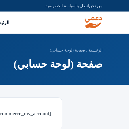
من نحن
اتصل بنا
سياسة الخصوصية
الرئي
الرئيسية
/
صفحة (لوحة حسابي)
صفحة (لوحة حسابي)
[woocommerce_my_account]