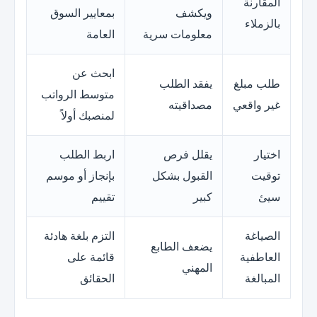
المقارنة
ويكشف
بمعايير السوق
بالزملاء
معلومات سرية
العامة
ابحث عن
طلب مبلغ
يفقد الطلب
متوسط الرواتب
غير واقعي
مصداقيته
لمنصبك أولاً
اختيار
يقلل فرص
اربط الطلب
توقيت
القبول بشكل
بإنجاز أو موسم
سيئ
كبير
تقييم
الصياغة
التزم بلغة هادئة
يضعف الطابع
العاطفية
قائمة على
المهني
المبالغة
الحقائق