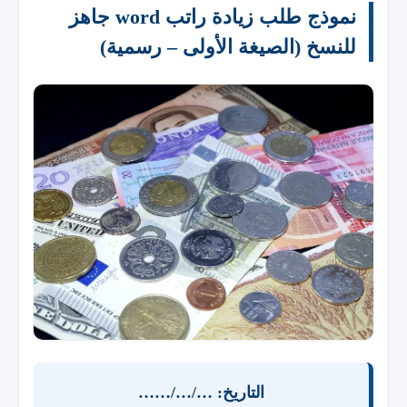
نموذج طلب زيادة راتب word جاهز
للنسخ (الصيغة الأولى – رسمية)
التاريخ: …/…/……