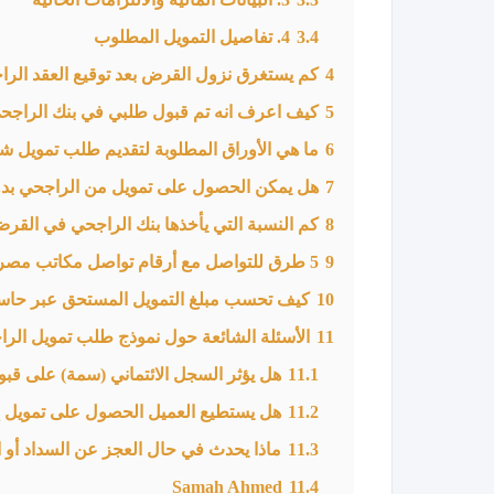
3.4
4. تفاصيل التمويل المطلوب
4
كم يستغرق نزول القرض بعد توقيع العقد الر
5
كيف اعرف انه تم قبول طلبي في بنك الراجح
6
ما هي الأوراق المطلوبة لتقديم طلب تمويل
7
هل يمكن الحصول على تمويل من الراجحي بدو
8
كم النسبة التي يأخذها بنك الراجحي في ال
9
5 طرق للتواصل مع أرقام تواصل مكاتب مصرف الراجحي
10
كيف تحسب مبلغ التمويل المستحق عبر حاس
11
الأسئلة الشائعة حول نموذج طلب تمويل الر
11.1
هل يؤثر السجل الائتماني (سمة) على قب
11.2
هل يستطيع العميل الحصول على تمويل 
11.3
ماذا يحدث في حال العجز عن السداد أو الو
Samah Ahmed
11.4