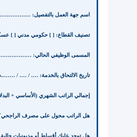
اسم جهة العمل بالتفصيل:
تصنيف القطاع: [ ] حكومي مدني [ ] عس
المسمى الوظيفي الحالي: …………
تاريخ الالتحاق بالخدمة: …. / …. / ……..م
إجمالي الراتب الشهري (الأساسي + ا
هل الراتب محول على مصرف الراجحي؟ 
هل توجد عليك أقساط أو مديونيات حالية لجه