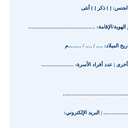
[ ] ذكر [ ] أنثى
امة | رقم الهوية/الإقامة: …………………………………
تاريخ الميلاد: …. / …. / ……..م
 [ ] أخرى | عدد أفراد الأسرة: ……………….
………………………………
ال (المسجل في أبشر): 05……………….. | البريد الإلكتروني: