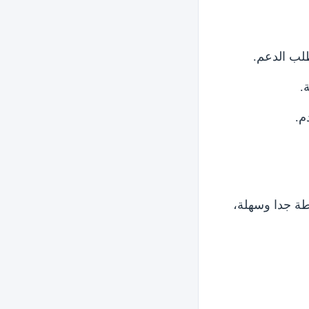
لب الدعم.
.
م.
طة جدا وسهلة،