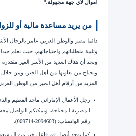
أموال لأي جهة مجهولة.”
من يريد مساعدة مالية أو للزو
دائما مصر والوطن العربي عامر بالرجال الأش
وتلبية متطلباتهم واحتياجاتهم، حيث نعلم جيدا
ونجد أن هناك العديد من الأسر الغير مقتد
وتحتاج من يعاونها من أهل الخير، ومن خلا
المزيد من أرقام أهل الخير من الوطن العربي
رجل الأعمال الإماراتي ماجد الفطيم والذي
المصرية المحتاجة، ويمكنكم التواصل معه
رقم الواتساب: (2094603-009714).
كما يوجد أيضا رقم فاعل خير من ال سعود