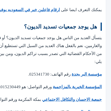
يمكنك التعرف ايضا على
ارقام فاعلين خير في السعوديه يوفروا 10,000 ريال لكل م
هل يوجد جمعيات تسديد الديون؟
يتسأل العديد من الناس هل يوجد جمعيات تسديد الديون؟ أو ف
والغارمين، نعم بالفعل هناك العديد من السبل التي تستطيع أ
من الأحكام القضائية التي تصدر بسبب تراكم الديون، ومن بي
يلي:
مؤسسة البر بجدة
رقم الهاتف: 025341730.
المؤسسة الخيرية بالمزاحمية
ورقم التواصل: هو 015230449.
جمعية الاحسان والتكافل الاجتماعي
بمكة المكرمة ورقم التواصل هو: 5