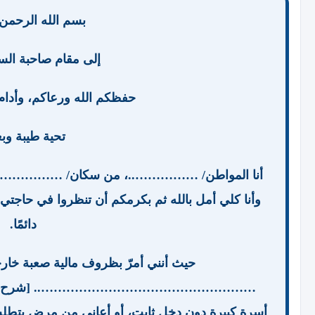
بسم الله الرحمن 
إلى مقام صاحبة السم
حفظكم الله ورعاكم، وأدا
تحية طيبة وبع
أنا المواطن/ ……………..، من سكان/ ……………….، أ
وأنا كلي أمل بالله ثم بكرمكم أن تنظروا في حاجتي ب
دائمًا.
حيث أنني أمرّ بظروف مالية صعبة خارج
…………………………………………….. [شرح الحالة، مث
أسرة كبيرة دون دخل ثابت، أو أعاني من مرض يتطلب ع