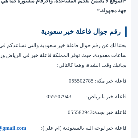
“الموقع لا يضمن تقديم المساعدة، والأرقام منشورة كما هي 
جهة مجهولة.”
رقم جوال فاعلة خير سعودية
بحثنا لك عن رقم جوال فاعلة خير سعودية والتي تساعدكم ف
ساعات معدودة، حيث توفر المملكة فاعلة خير في الرياض ور
بجانبك وقت الشدة، وهما كالتالي:
فاعلة خير مكة: 055502785
فاعلة خير بالرياض: 055507943
فاعلة خير بجدة:055582943
فاعلة خير لوجه الله بالسعودية (ام علي):
@gmail.com