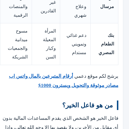
غير
مرسال
وعلاج
والمنصات
القادرين
شهري
الرقمية
المرأة
مسوح
بنك
دعم غذائي
المعيلة
ميدانية
الطعام
وتمويني
وكبار
والجمعيات
المصري
مستدام
السن
الشريكة
يرشح لكم موقع دعمي
أرقام المتبرعين بالمال واتس اب
مصادر موثوقة والتحويل ويسترون 1000$
من هو فاعل الخير؟
فاعل الخير هو الشخص الذي يقدم المساعدات المالية بدون
أي مقابل من الأخرين، ولا يقصد بها إلا وجه الله تعالى، وإذا