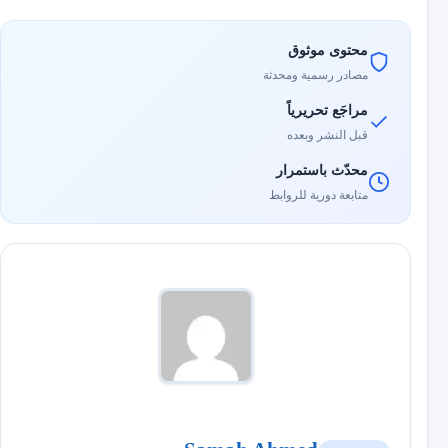
محتوى موثوق
مصادر رسمية ومحدثة
مراجَع تحريرياً
قبل النشر وبعده
محدّث باستمرار
متابعة دورية للروابط