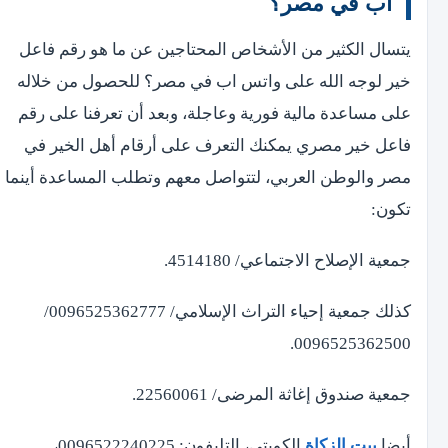
اب في مصر؟
يتسال الكثير من الأشخاص المحتاجين عن ما هو رقم فاعل
خير لوجه الله على واتس اب في مصر؟ للحصول من خلاله
على مساعدة مالية فورية وعاجلة، وبعد أن تعرفنا على رقم
فاعل خير مصري يمكنك التعرف على أرقام أهل الخير في
مصر والوطن العربي، لتتواصل معهم وتطلب المساعدة أينما
تكون:
جمعية الإصلاح الاجتماعي/ 4514180.
كذلك جمعية إحياء التراث الإسلامي/ 0096525362777/
0096525362500.
جمعية صندوق إغاثة المرضى/ 22560061.
أيضا
بيت الزكاة
الكويتي، التليفون: 0096522240225،