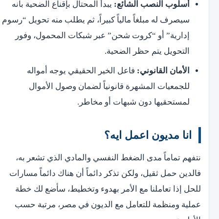
أسلوب النصب الشائع:
يبدأ المحتال بإقناع الضحية بأنه
سيصرف له مبلغاً مالياً كبيراً، ثم يطلب منه تحويل “رسوم
إدارية” أو “كروت شحن” عبر شبكات المحمول، وفور
التحويل يتم حظر الضحية.
الأمان القانوني:
فاعل الخير الحقيقي يوجه أمواله
للجمعيات المشهرة قانونياً لضمان وصول الأموال
لمستحقيها دون شبهات أو مخاطر.
انا مديون اعمل ايه؟
نتفهم تماماً مدى الضغط النفسي والمادي الذي تشعر به،
فالدين حمل ثقيل، ولكن تذكر دائماً أن هناك دائماً مسارات
للحل إذا تعاملنا مع الأمر بهدوء وتخطيط، سأضع لك خطة
عملية ومنظمة للتعامل مع الديون في مصر، مرتبة حسب