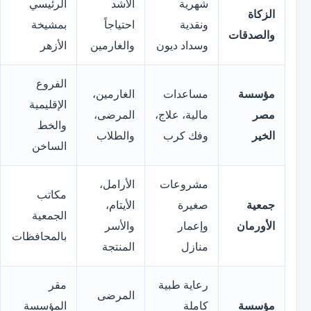
شهرية
الأشد
الرئيسي
الزكاة
ونقدية
احتياجاً
بمشيخة
والصدقات
وسداد ديون
والغارمين
الأزهر
الفروع
مؤسسة
مساعدات
الغارمين،
الإقليمية
مصر
مالية، علاج،
المرضى،
والخط
الخير
وفك كرب
والطلاب
الساخن
مشروعات
الأرامل،
مكاتب
جمعية
صغيرة
الأيتام،
الجمعية
الأورمان
وإعمار
والأسر
بالمحافظات
منازل
المنتجة
رعاية طبية
مقر
المرضى
مؤسسة
كاملة
المؤسسة