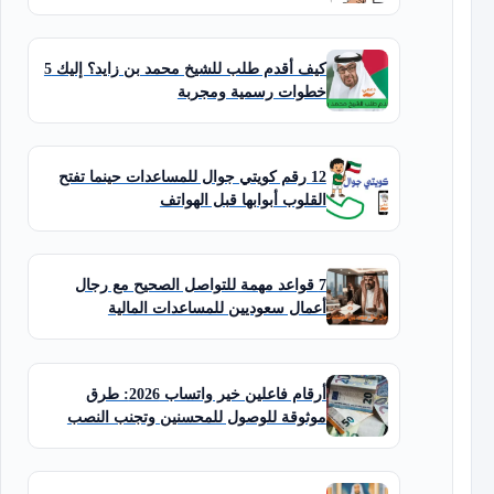
كيف أقدم طلب للشيخ محمد بن زايد؟ إليك 5
خطوات رسمية ومجربة
12 رقم كويتي جوال للمساعدات حينما تفتح
القلوب أبوابها قبل الهواتف
7 قواعد مهمة للتواصل الصحيح مع رجال
أعمال سعوديين للمساعدات المالية
أرقام فاعلين خير واتساب 2026: طرق
موثوقة للوصول للمحسنين وتجنب النصب