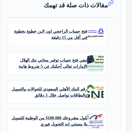
مقالات ذات صلة قد تهمك
فتح حساب الراجحي اون لاين خطوة بخطوة
في أقل من 15 دقيقة
تبغي فتح حساب توفير مجاني بنك الهلال
الإمارات تعالى أحكيك عن 5 شروط هامة
رقم البنك الأهلي السعودي للحوالات والتمويل
والبطاقات تواصل خلال 3 دقائق
مّول مشروعك 100,000$ من الوطنية للتمويل
يلا مستني ايه التحويل فوري