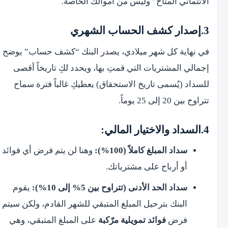
الائتماني المتاح” وليس من أموالك الخاصة.
‫3.إصدار كشف الحساب الشهري
في نهاية كل شهر ميلادي، يصدر البنك “كشف حساب” يوضح
إجمالي المشتريات التي قمتِ بها، ويحدد لكِ تاريخاً أقصى
للسداد (يُسمى تاريخ الاستحقاق) يعطيكِ غالباً فترة سماح
تتراوح بين 20 إلى 25 يوماً.
‫4.السداد والاختيار المالي:
سداد المبلغ كاملاً (100%):
وهنا لن يتم فرض أي فوائد
أو أرباح على مشترياتك.
سداد الحد الأدنى (تتراوح بين 5% إلى 10%):
يقوم
البنك بترحيل المبلغ المتبقي للشهر القادم، ولكن سيتم
فرض
فوائد تمويلية مرّكبة
على المبلغ المتبقي، وهي