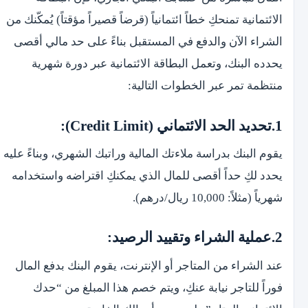
الائتمانية تمنحكِ خطاً ائتمانياً (قرضاً قصيراً مؤقتاً) يُمكّنك من
الشراء الآن والدفع في المستقبل بناءً على حد مالي أقصى
يحدده البنك، وتعمل البطاقة الائتمانية عبر دورة شهرية
منتظمة تمر عبر الخطوات التالية:
‫1.تحديد الحد الائتماني (Credit Limit):
يقوم البنك بدراسة ملاءتك المالية وراتبك الشهري، وبناءً عليه
يحدد لكِ حداً أقصى للمال الذي يمكنكِ اقتراضه واستخدامه
شهرياً (مثلاً: 10,000 ريال/درهم).
‫2.عملية الشراء وتقييد الرصيد:
عند الشراء من المتاجر أو الإنترنت، يقوم البنك بدفع المال
فوراً للتاجر نيابة عنكِ، ويتم خصم هذا المبلغ من “حدك