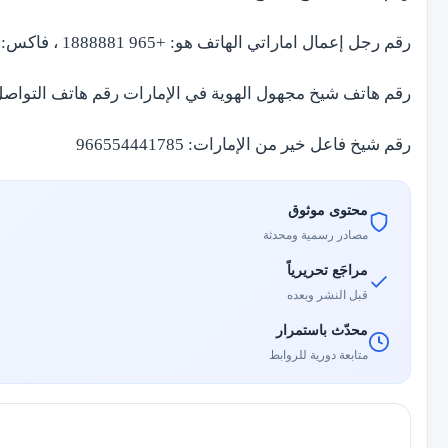
رقم رجل إعمال اماراتي الهاتف هو: +965 1888881 ، فاكس: +965 22430559.
رقم هاتف شيخ مجهول الهوية في الإمارات رقم هاتف التواصل: 6263856
رقم شيخ فاعل خير من الإمارات: 966554441785
محتوى موثوق
مصادر رسمية ومحدثة
مراجَع تحريرياً
قبل النشر وبعده
محدّث باستمرار
متابعة دورية للروابط